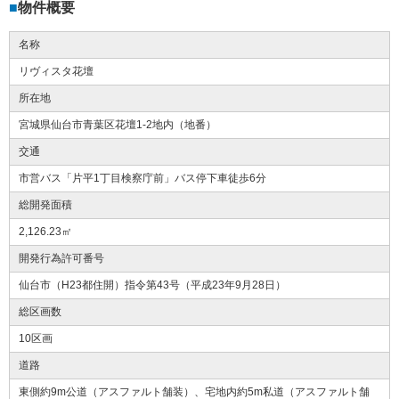
物件概要
名称
リヴィスタ花壇
所在地
宮城県仙台市青葉区花壇1-2地内（地番）
交通
市営バス「片平1丁目検察庁前」バス停下車徒歩6分
総開発面積
2,126.23㎡
開発行為許可番号
仙台市（H23都住開）指令第43号（平成23年9月28日）
総区画数
10区画
道路
東側約9m公道（アスファルト舗装）、宅地内約5m私道（アスファルト舗