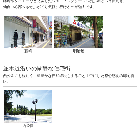
藤崎やダイエーなど充実したショッピングゾーンへ徒歩圏という便利さ。
仙台中心部へも散歩がてら気軽に行けるのが魅力です。
藤崎
明治屋
並木道沿いの閑静な住宅街
西公園にも程近く、緑豊かな自然環境もまるごと手中にした都心感覚の邸宅街
区。
西公園