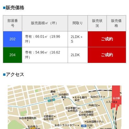
販売価格
部屋番
販売状
販売価
販売面積㎡（坪）
間取り
号
況
格
専有：66.01㎡（19.96
2LDK＋
ご成約
202
坪）
S
専有：54.96㎡（16.62
ご成約
204
2LDK
坪）
アクセス