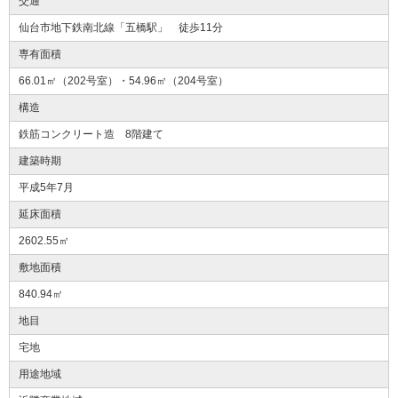
交通
仙台市地下鉄南北線「五橋駅」 徒歩11分
専有面積
66.01㎡（202号室）・54.96㎡（204号室）
構造
鉄筋コンクリート造 8階建て
建築時期
平成5年7月
延床面積
2602.55㎡
敷地面積
840.94㎡
地目
宅地
用途地域