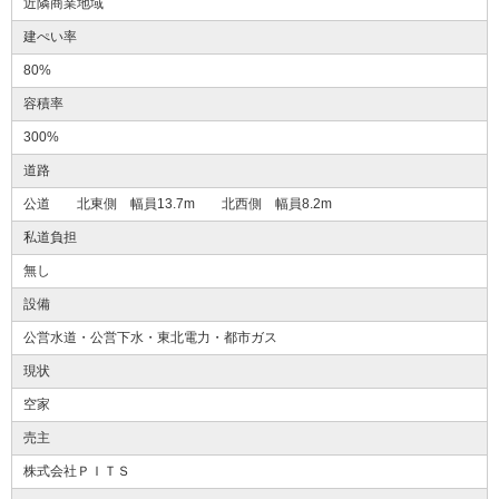
近隣商業地域
建ぺい率
80%
容積率
300%
道路
公道 北東側 幅員13.7m 北西側 幅員8.2m
私道負担
無し
設備
公営水道・公営下水・東北電力・都市ガス
現状
空家
売主
株式会社ＰＩＴＳ