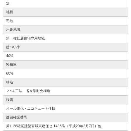
無
地目
宅地
用途地域
第一種低層住宅専用地域
建ぺい率
40%
容積率
60%
構造
２×４工法 省令準耐火構造
設備
オール電化・エコキュート仕様
建築確認番号
第Ｈ28確認建築宮城東建住セ-1485号（平成29年3月7日）他