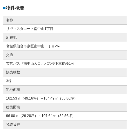
物件概要
名称
リヴィスタコート南中山1丁目
所在地
宮城県仙台市泉区南中山一丁目26-1
交通
市営バス『南中山入口』バス停下車徒歩1分
販売棟数
3棟
宅地面積
162.53㎡（49.16坪）～184.49㎡（55.80坪）
建築面積
96.80㎡（29.28坪）～107.64㎡（32.56坪）
私道負担