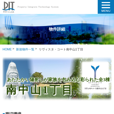
物件詳細
HOME
新規物件一覧
リヴィスタ・コート南中山1丁目
あたたかい陽射しが家族を包み込む彩られた全3棟
minaminakayama
南中山1丁目