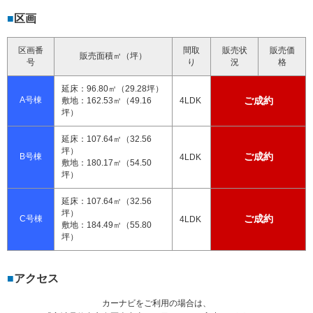
区画
区画番
間取
販売状
販売価
販売面積㎡（坪）
号
り
況
格
延床：96.80㎡（29.28坪）
A号棟
ご成約
敷地：162.53㎡（49.16
4LDK
坪）
延床：107.64㎡（32.56
坪）
ご成約
B号棟
4LDK
敷地：180.17㎡（54.50
坪）
延床：107.64㎡（32.56
坪）
ご成約
C号棟
4LDK
敷地：184.49㎡（55.80
坪）
アクセス
カーナビをご利用の場合は、