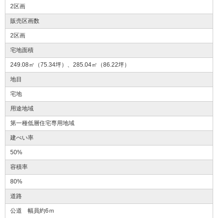
2区画
販売区画数
2区画
宅地面積
249.08㎡（75.34坪）、285.04㎡（86.22坪）
地目
宅地
用途地域
第一種低層住宅専用地域
建ぺい率
50%
容積率
80%
道路
公道 幅員約6ｍ