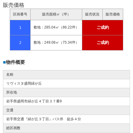
販売価格
区画番号
販売面積㎡（坪）
販売状況
販売価格
ご成約
敷地：285.04㎡（86.22坪）
1
ご成約
敷地：249.08㎡（75.34坪）
2
物件概要
名称
リヴィスタ盛岡緑が丘
所在地
岩手県盛岡市緑が丘４丁目３７番9
交通
岩手県交通『緑が丘３丁目』バス停 徒歩４分
総区画数