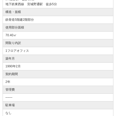
地下鉄東西線 宮城野通駅 徒歩5分
構造・規模
鉄骨造5階建2階部分
使用部分面積
70.40㎡
間取り内訳
1フロアオフィス
築年月
1990年2月
契約期間
2年
管理費
───
駐車場
なし