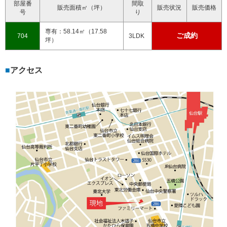
部屋番
間取
販売面積㎡（坪）
販売状況
販売価格
号
り
専有：58.14㎡（17.58
ご成約
704
3LDK
坪）
アクセス