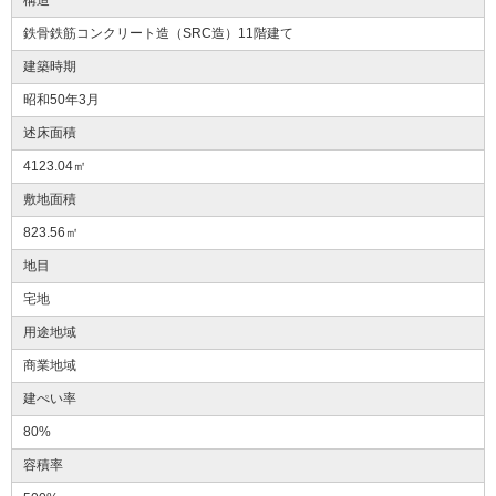
鉄骨鉄筋コンクリート造（SRC造）11階建て
建築時期
昭和50年3月
述床面積
4123.04㎡
敷地面積
823.56㎡
地目
宅地
用途地域
商業地域
建ぺい率
80%
容積率