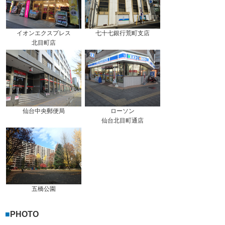
イオンエクスプレス
七十七銀行荒町支店
北目町店
仙台中央郵便局
ローソン
仙台北目町通店
五橋公園
PHOTO