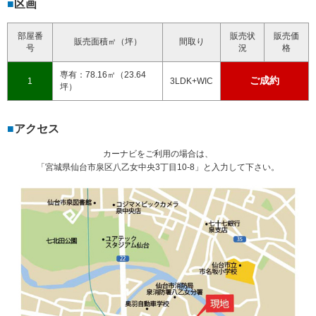
区画
部屋番
販売状
販売価
販売面積㎡（坪）
間取り
号
況
格
専有：78.16㎡（23.64
ご成約
1
3LDK+WIC
坪）
アクセス
カーナビをご利用の場合は、
「宮城県仙台市泉区八乙女中央3丁目10-8」と入力して下さい。