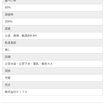
建ぺい率
60%
容積率
200%
道路
公道 南側 幅員約9.4m
私道負担
無し
設備
公営水道・公営下水・電気・都市ガス
現状
空家
売主
株式会社ＰＩＴＳ