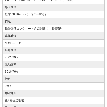
専有面積
壁芯 78.16㎡（バルコニー有り）
構造
鉄骨鉄筋コンクリート造13階建て 3階部分
建築時期
平成3年11月
延床面積
7603.29㎡
敷地面積
3910.76㎡
地目
宅地
用途地域
第2種住居地域