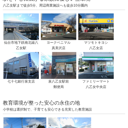
八乙女駅まで徒歩5分、周辺商業施設へも徒歩10分圏内
仙台市地下鉄南北線八
ヨークベニマル
マツモトキヨシ
乙女駅
真美沢店
八乙女店
七十七銀行泉支店
泉八乙女駅前
ファミリーマート
郵便局
八乙女中央店
教育環境が整った安心の永住の地
小学校は選択制で、子育ても安心できる充実した教育施設