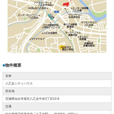
物件概要
名称
八乙女シティハウス
所在地
宮城県仙台市泉区八乙女中央3丁目10-8
交通
仙台市地下鉄南北線『八乙女駅』 徒歩5分（400ｍ）