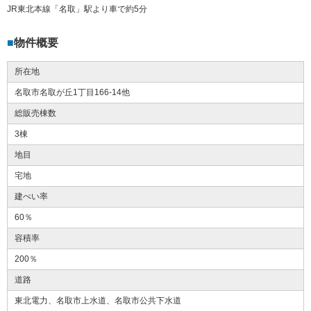
JR東北本線「名取」駅より車で約5分
物件概要
所在地
名取市名取が丘1丁目166-14他
総販売棟数
3棟
地目
宅地
建ぺい率
60％
容積率
200％
道路
東北電力、名取市上水道、名取市公共下水道