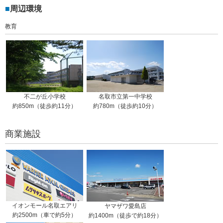
周辺環境
教育
不二が丘小学校
名取市立第一中学校
約850m（徒歩約11分）
約780m（徒歩約10分）
商業施設
イオンモール名取エアリ
ヤマザワ愛島店
約2500m（車で約5分）
約1400m（徒歩で約18分）