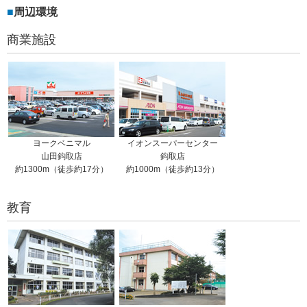
周辺環境
商業施設
ヨークベニマル
イオンスーパーセンター
山田鈎取店
鈎取店
約1300m（徒歩約17分）
約1000m（徒歩約13分）
教育