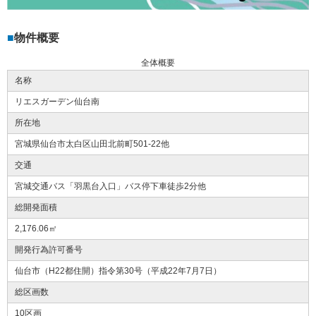
物件概要
全体概要
名称
リエスガーデン仙台南
所在地
宮城県仙台市太白区山田北前町501-22他
交通
宮城交通バス「羽黒台入口」バス停下車徒歩2分他
総開発面積
2,176.06㎡
開発行為許可番号
仙台市（H22都住開）指令第30号（平成22年7月7日）
総区画数
10区画