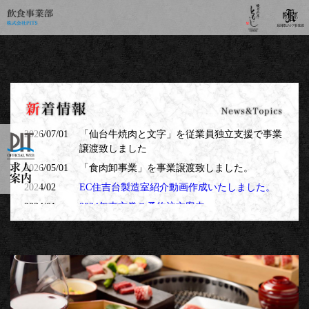
2026/07/01
「仙台牛焼肉と文字」を従業員独立支援で事業
譲渡致しました
2026/05/01
「食肉卸事業」を事業譲渡致しました。
2024/02
EC住吉台製造室紹介動画作成いたしました。
2024/01
2024年恵方巻ご予約注文案内
2024/01
2023年12月30日 仙台旬風冨和利日本橋店はビ
ル立替のため閉店となりました。
長年のご愛顧ありがとうございました。
2023/01
恵方巻ご予約開始しました。
2022/12
鉄板焼きと文字・お惣菜焼き と文字 閉店