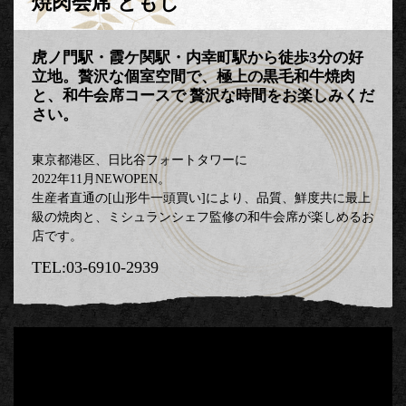
焼肉会席 ともじ
虎ノ門駅・霞ケ関駅・内幸町駅から徒歩3分の好
立地。贅沢な個室空間で、極上の黒毛和牛焼肉
と、和牛会席コースで 贅沢な時間をお楽しみくだ
さい。
東京都港区、日比谷フォートタワーに
2022年11月NEWOPEN。
生産者直通の[山形牛一頭買い]により、品質、鮮度共に最上
級の焼肉と、ミシュランシェフ監修の和牛会席が楽しめるお
店です。
03-6910-2939